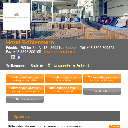
Hotel Böhlerstern
Friedrich-Böhler-Straße 13
8605
Kapfenberg
Tel:
+43 3862 206375
Fax:
+43 3862 206165
www.boehlerstern.at
Willkommen
Galerie
Öffnungszeiten & Anfahrt
Unterkunft buchen
Tisch reservieren
Veranstaltungsraum
booking accomodation
book a table
book a functionroom
Partyservice anfragen
allg. Anfrage stellen
mehr Infos
catering service request
make a request
Routenplaner
Specials
Bitte rufen Sie uns für genauere Informationen an.
Aktion